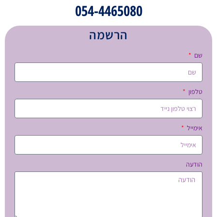
054-4465080
הרשמה
שם
טלפון
אימייל
הודעה