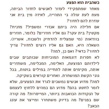
כשהבית הוא הפצע
מאחר שמתפקידי לעזור לאנשים לחזור הביתה,
מעת לעת עולה בי התהייה, לאיזה מין בית אני
עוזרת להם לחזור?
אם חלילה היה ביתם אכזרי ומשפיל? מזניח?
מקטין? בית עקר? גם אליו חוזרים? כלומר, חוזרים
בוודאות (מי שמצליח להדחיק ולשכוח, אשריו).
השאלה היא, האם גם אליו רוצים לחזור? צריך
לחזור? כדאי? ואם כן, למה?
לא חסרות דוגמאות המוכיחות שכותבים שבים
לילדותם הפוצעת, האלימה, המכלימה, משחזרים
אותה, מקימים אותה לתחייה במילים בוטות, בכל
גוני הקשת המושחרת. ואחרים קוראים בשקיקה.
למה? מדוע אנשים נמשכים לגרד את הפצעים, שלא
לומר לחטט בהם? מדוע הם כמהים ללחוץ לעצמם
על הנקודות הכואבות ביותר, המייסרות? מה קורה
שם בפנים? מה בדיוק משתחרר ומייצר את עונג
הכאב?