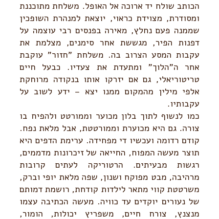
הכותב שולח יד ארוכה אל האופל. משלחת מתוכננת
ומסודרת, מצוידת כראוי, יוצאת למנהרת השופכין
שממנה פעם נחלץ, מאירה בפנסים רבי עוצמה על
דפנות הפיר, מגששת אחר סימנים, מצלמת את
עקבות המסע הצרוב בה. משלחת "חזור" עוקבת
אחר ה"הלוך" ומתעדת את צעדיו. כבעל חיים
טריטוריאלי, גם אם יזרקו אותו בנקודה מרוחקת
אלפי מילין מהמקום ממנו יצא – ידע לשוב על
עקבותיו.
כמו לנשוף לתוך בלון מכוער וממורטט ולהפיח בו
צורה. גם היא מכוערת וממורטטת, אבל מלאת נפח.
קודם רדומה ועכשיו די מפחידה. ערימת הדפים היא
תוצר מעשה המפוח, החייאה של זיכרונות מדממים,
רגשות מבעיתים. הרטוריקה לעתים קרובות
מרהיבה, מבט מפוקח ושנון, שפה מלאת יופי וברק,
משרטטת קווי מתאר לילדות קודחת, רושמת דמותם
של נעורים יוקדים עד כוויה. מעשה הכתיבה עצמו
מנצנץ, צורח חיים, משפריץ יכולות, הומור,