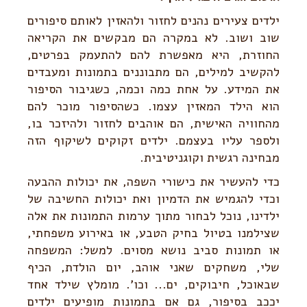
ילדים צעירים נהנים לחזור ולהאזין לאותם סיפורים
שוב ושוב. לא במקרה הם מבקשים את הקריאה
החוזרת, היא מאפשרת להם להתעמק בפרטים,
להקשיב למילים, הם מתבוננים בתמונות ומעבדים
את המידע. על אחת כמה וכמה, כשגיבור הסיפור
הוא הילד המאזין עצמו. כשהסיפור מוכר להם
מהחוויה האישית, הם אוהבים לחזור ולהיזכר בו,
ולספר עליו בעצמם. ילדים זקוקים לשיקוף הזה
מבחינה רגשית וקוגניטיבית.
כדי להעשיר את כישורי השפה, את יכולות ההבעה
וכדי להגמיש את הדמיון ואת יכולות החשיבה של
ילדינו, נוכל לבחור מתוך ערמות התמונות את אלה
שצילמנו בטיול בחיק הטבע, או באירוע משפחתי,
או תמונות סביב נושא מסוים. למשל: המשפחה
שלי, משחקים שאני אוהב, יום הולדת, הכיף
שבאוכל, חיבוקים, ים... וכו'. מומלץ שילד אחד
יככב בסיפור, גם אם בתמונות מופיעים ילדים