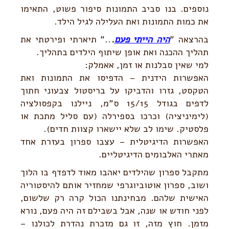
נוספים. בנו סביב התמונות סיפור פשוט, התאימו
את כמות התמונות ואת העלילה לגיל הילד.
בהרצאה "
היה הייתי פעם
.
.." תיארתי ופירטתי את
תהליך ההכנה ואת אופן שיתוף הילדים בתהליך.
למי שאין סבלנות או זמן, אאמלק:
האפשרות הידנית – הדפיסו את התמונות ואת
הטקסט, גזרו והדביקו על בריסטול צבעוני חתוך
לדפים בגודל 15/15 ס"מ, ניילנו בקפסולציה
(לימיניציה) וכרכו בספירלה (עם סליל מתכת או
פלסטיק. שימו לב שלא יישארו קצוות חדים).
האפשרות הדיגיטלית – עצבו ספרון בעזרת אחד
מאתרי האלבומים הדיגיטליים.
מתקבל ספרון שהילדים יאהבו מאוד לדפדף בו הלוך
ושוב, ספרון אוטוביוגרפי שמחזיר אותם להיסטוריה
האישית שלהם. מבחינתנו הכול קרה רק שלשום,
לפני חודש או שנה, אבל בשבילם זה היה פעם, נורא
מזמן. חוץ מזה, זו גם מזכרת נהדרת לכולנו –