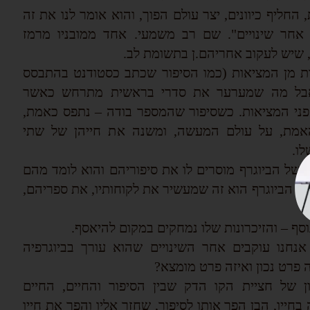
 החליף כיוונים, יצר עולם הפוך, והוא אומר לנו את זה
אחר שינויים". שם רב משמעי. אחד ממובניו מרמז
, שיש לעקוב אחריהם.ן בתשומת לב.
ות מן המציאות (כמו הסיפור שכתב כסטודנט בהתבסס
אבל מה שמערער את סדרי בראשית מתרחש כאשר
ני המציאות. כשסיפור שהמספר בודה – נתפס כאמת,
אמת, על עולם המעשה, ומשנה את חייהן של שתי
לו.
ו של הביוגרף מוסרים לו את סיפוריהם והוא לומד מהם
 – הביוגרף הוא זה שמעשיר את לקוחותיו, את ספריהם,
סף – והזיכרונות שלו נמחקים במקום להיאסף.
אנחנו עוקבים אחר השינויים שהוא עורך בביוגרפיה
ה פרט נכון ואיזה פרט מומצא?
ן של חציית הקו הדק שבין הסיפור והחיים, החיים
בחייו, הבן הפך אותו לסיפור, שחזר אליו והפך את חייו