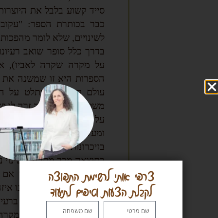
סייד קשוע בלבל את היוצרות,
כבר בכותרת הספר: "עקוב 
לשינויים, שלא לומר מהפכות
בדרך כלל סופר שואב רעיונ
על מקרה שקרה לאביו), 
הספרות היא זו שמשנה את פ
עולם הדמיון משתלט על ה
משפחות, של אישה זרה לו וש
על פי המצב הטבעי, לקוחותי
ומעשיר את עולמו. אצל קשוע
בזיכרונותיו שלו.
כתוצאה מכך מתרחש שינוי נו
צרפי אותי לרשימת התפוצה
סייד קשוע בוחן אותנו אם 
האישית שלו, האם זיהינו איז
לקבלת הצעות וטיפים לתיעוד
ולבסוף, קשוע משחק ברעיו
והסיפור. אביו סיפר על מקרה 