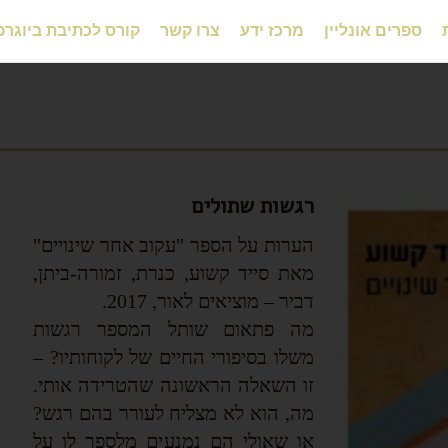
ספרים אונליין
מרכז ידע
צרו קשר
קורס לכתיבת ביוגרפ
רגשות שתולים
הערות על הספר "עקוב אחר שינויים"
מאת סייד קשוע, כנרת, זמורה-ביתן,
דביר – מוציאים לאור, 2017.
מה פתאום שותל המספר רגשות
משלו בסיפורי החיים של לקוחותיו? –
זו השאלה הראשונה שהטרידה אותי.
מה, הוא לא מצליח לעורר בהם רגש?
או שאולי הם נמנעים מלספר לו על